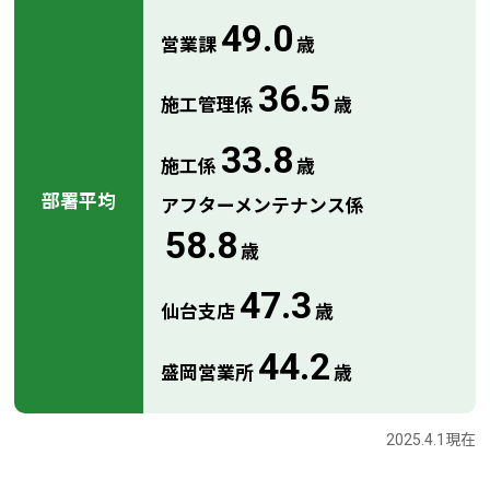
49.0
営業課
歳
36.5
施工管理係
歳
33.8
施工係
歳
部署平均
アフターメンテナンス係
58.8
歳
47.3
仙台支店
歳
44.2
盛岡営業所
歳
2025.4.1現在